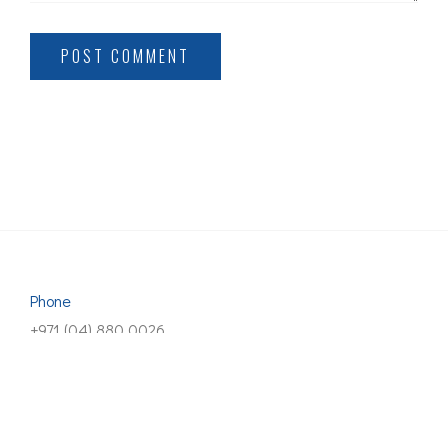
POST COMMENT
Phone
+971 (04) 880 0026
Email
info@doublentechnology.com